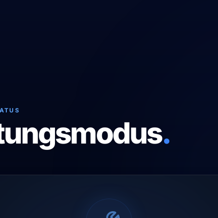
TATUS
tungsmodus
.