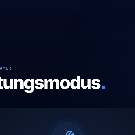
TATUS
tungsmodus
.