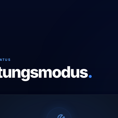
TATUS
tungsmodus
.